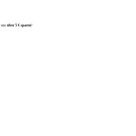
i uns
über 5 € sparen
!